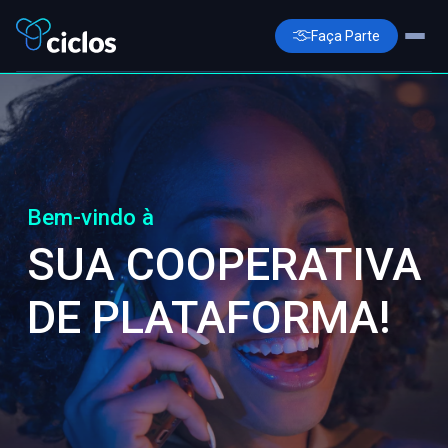
Início
AGO 2026
Documentos
Bem-vindo à
Dúvidas Frequentes
SUA COOPERATIVA
Contatos
DE PLATAFORMA!
Fale Conosco via WhatsApp
Login