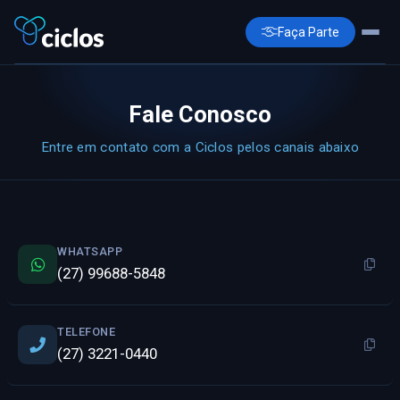
Início
Fale Conosco
AGO 2026
Entre em contato com a Ciclos pelos canais abaixo
Documentos
Dúvidas Frequentes
WHATSAPP
Contatos
(27) 99688-5848
Fale Conosco via WhatsApp
TELEFONE
(27) 3221-0440
Login